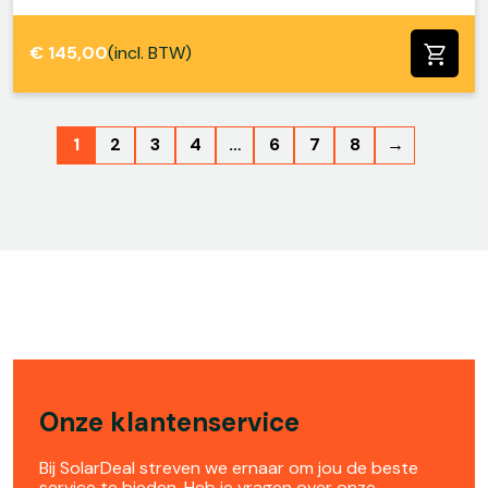
€
145,00
(incl. BTW)
1
2
3
4
…
6
7
8
→
Onze klantenservice
Bij SolarDeal streven we ernaar om jou de beste
service te bieden. Heb je vragen over onze