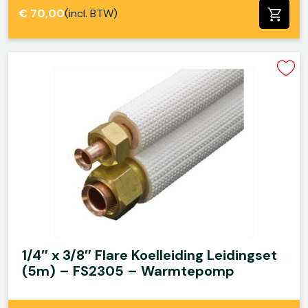
€
70,00
(incl. BTW)
1/4″ x 3/8″ Flare Koelleiding Leidingset
(5m) – FS2305 – Warmtepomp