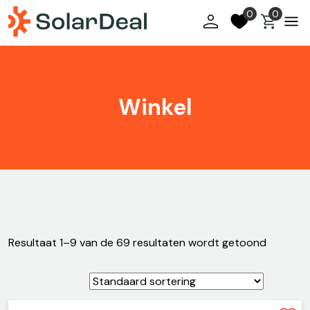
Skip
0
0
to
content
×
Winkel
Home
Over Ons
Contact
Subsidie
Resultaat 1–9 van de 69 resultaten wordt getoond