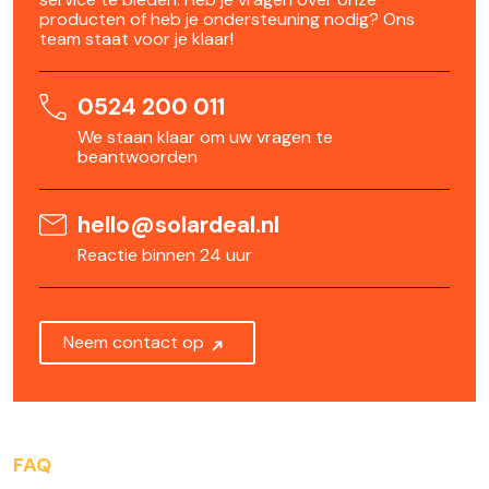
producten of heb je ondersteuning nodig? Ons
team staat voor je klaar!
0524 200 011
We staan klaar om uw vragen te
beantwoorden
hello@solardeal.nl
Reactie binnen 24 uur
Neem contact op
FAQ