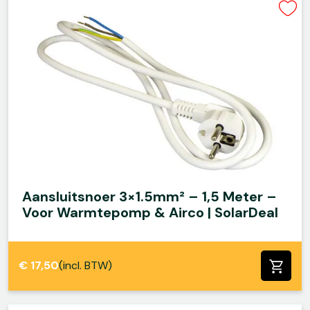
Aansluitsnoer 3×1.5mm² – 1,5 Meter –
Voor Warmtepomp & Airco | SolarDeal
€
17,50
(incl. BTW)