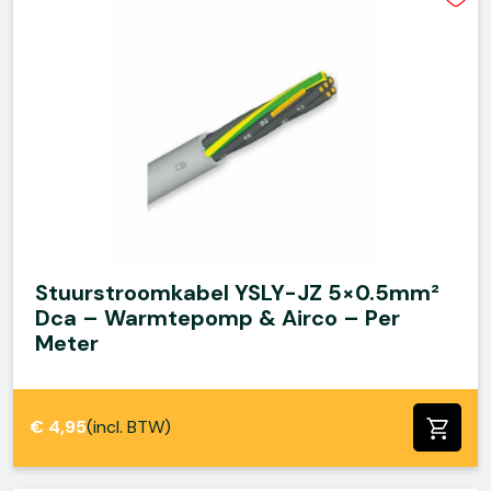
Stuurstroomkabel YSLY-JZ 5×0.5mm²
Dca – Warmtepomp & Airco – Per
Meter
€
4,95
(incl. BTW)