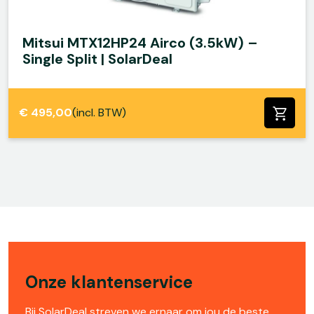
Mitsui MTX12HP24 Airco (3.5kW) –
Single Split | SolarDeal
€
495,00
(incl. BTW)
Onze klantenservice
Bij SolarDeal streven we ernaar om jou de beste