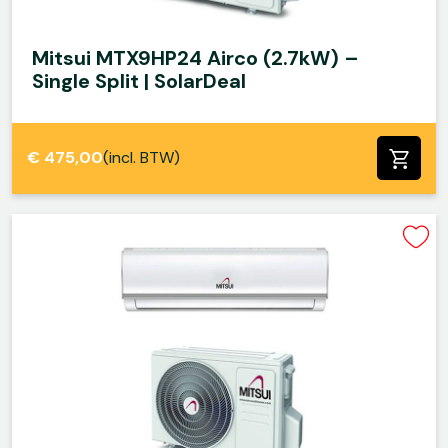
Mitsui MTX9HP24 Airco (2.7kW) –
Single Split | SolarDeal
€
475,00
(incl. BTW)