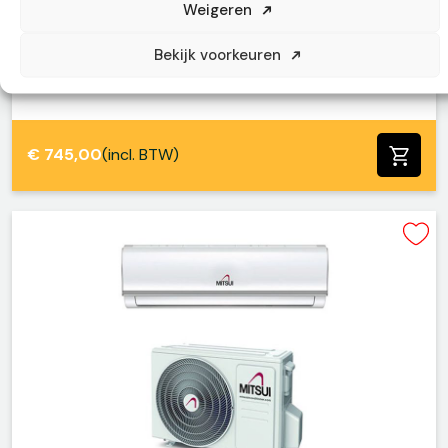
Weigeren
Mitsui MTX18HP24 Airco (5.2kW) –
Bekijk voorkeuren
Single Split | SolarDeal
€
745,00
(incl. BTW)