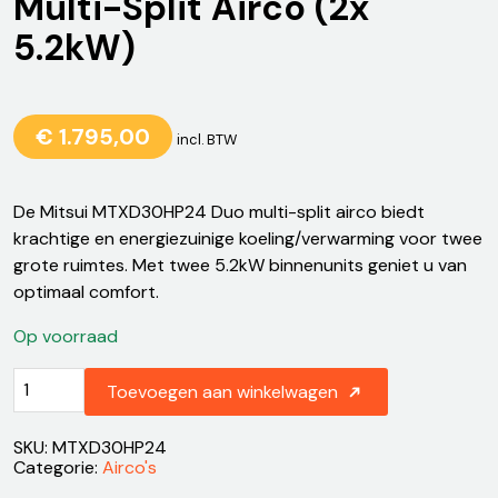
Multi-Split Airco (2x
5.2kW)
€
1.795,00
incl. BTW
De Mitsui MTXD30HP24 Duo multi-split airco biedt
krachtige en energiezuinige koeling/verwarming voor twee
grote ruimtes. Met twee 5.2kW binnenunits geniet u van
optimaal comfort.
Op voorraad
Mitsui
Toevoegen aan winkelwagen
MTXD30HP24
Duo
Multi-
SKU:
MTXD30HP24
Split
Categorie:
Airco's
Airco
(2x