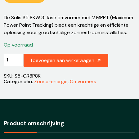
De Solis S5 8KW 3-fase omvormer met 2 MPPT (Maximum
Power Point Tracking) biedt een krachtige en efficiënte
oplossing voor grootschalige zonnestroominstallaties.
Op voorraad
Solis
Toevoegen aan winkelwagen
S5
8KW
3-
SKU:
S5-GR3P8K
fase
Categorieën:
Zonne-energie
,
Omvormers
omvormer
met
2MPPT
aantal
Product omschrijving