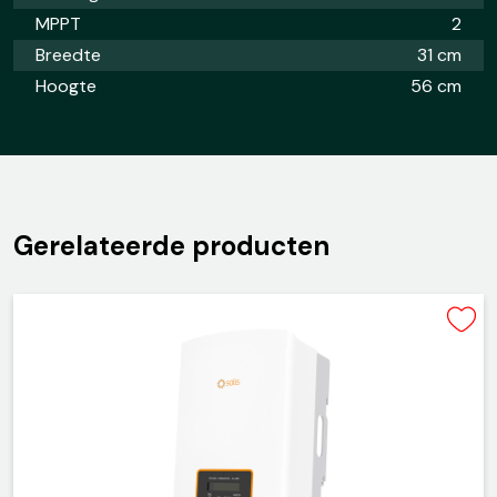
MPPT
2
Breedte
31 cm
Hoogte
56 cm
Gerelateerde producten