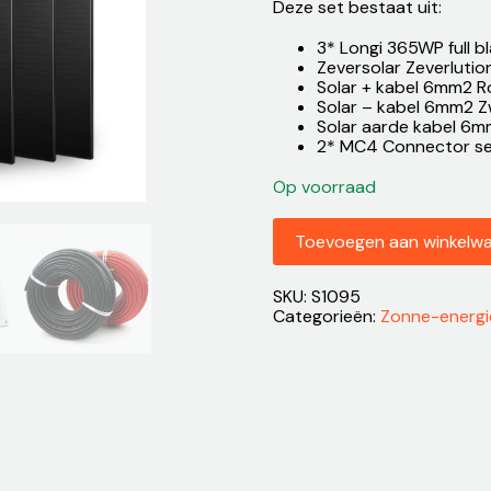
Deze set bestaat uit:
3* Longi 365WP full 
Zeversolar Zeverlut
Solar + kabel 6mm2 R
Solar – kabel 6mm2 Z
Solar aarde kabel 6m
2* MC4 Connector se
Op voorraad
Set
Toevoegen aan winkelw
van
3
panelen
SKU:
S1095
1095Wp
Categorieën:
Zonne-energi
Full
black
aantal