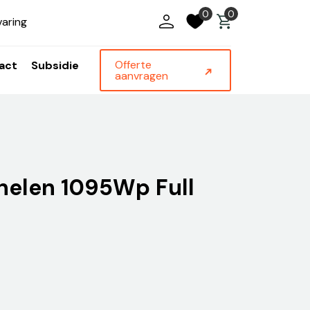
0
0
varing
Offerte
act
Subsidie
aanvragen
nelen 1095Wp Full