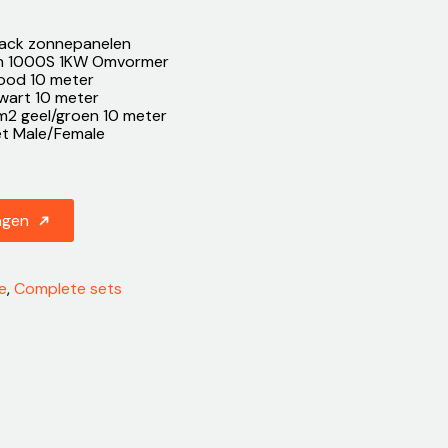
black zonnepanelen
ion 1000S 1KW Omvormer
ood 10 meter
wart 10 meter
m2 geel/groen 10 meter
t Male/Female
agen
e
,
Complete sets