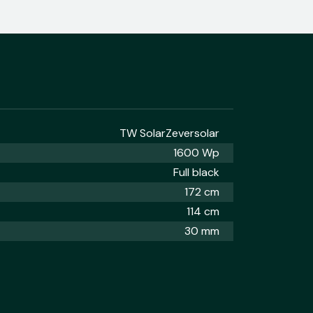
TW Solar
Zeversolar
1600 Wp
Full black
172 cm
114 cm
30 mm