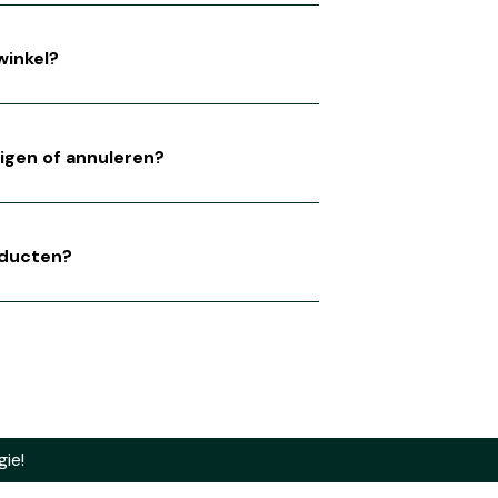
 winkel?
zigen of annuleren?
roducten?
ie!