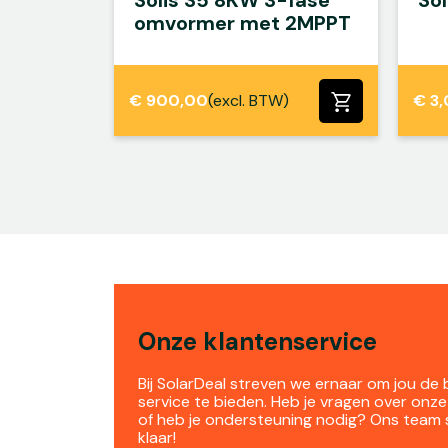
Solis S5 8KW 3-fase
So
omvormer met 2MPPT
€
900,00
(excl. BTW)
€
3,
Onze klantenservice
Bij SolarDeal streven we ernaar om jou de
service te bieden. Heb je vragen over onz
of heb je ondersteuning nodig? Ons team 
klaar!