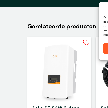
Om 
inf
Gerelateerde producten
dez
ver
nad