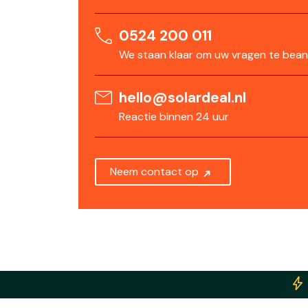
0524 200 011
We staan klaar om uw vragen te be
hello@solardeal.nl
Reactie binnen 24 uur
Neem contact op