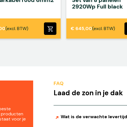
larkabel rood 6mm2
Set van 8 panelen
2920Wp Full black
00
(excl. BTW)
€
645,00
(excl. BTW)
FAQ
Laad de zon in je dak
 beste
e producten
Wat is de verwachte levertij
staat voor je