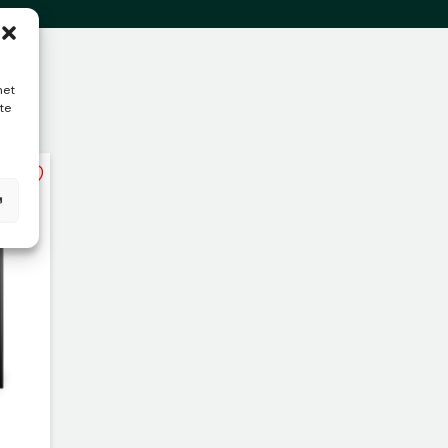
met
te