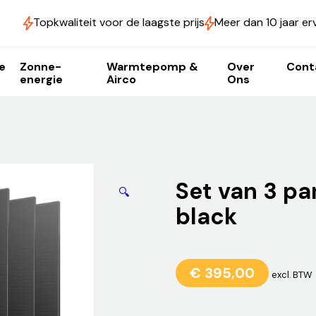
Topkwaliteit voor de laagste prijs
Meer dan 10 jaar er
e
Zonne-
Warmtepomp &
Over
Cont
energie
Airco
Ons
Set van 3 pa
🔍
black
€
395,00
excl. BTW